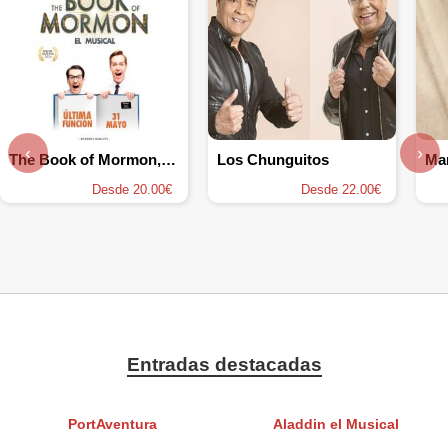
‹
›
The Book of Mormon, el musical
Los Chunguitos
Mar
Desde 20.00€
Desde 22.00€
Entradas destacadas
PortAventura
Aladdin el Musical