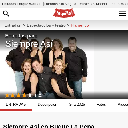
Entradas Parque Warner
Entradas Isla Mágica
Musicales Madrid
Teatro Mad
Entradas
>
Espectáculos y teatro
>
Flamenco
Entradas para
Siempre Así
1
ENTRADAS
Descripción
Gira 2026
Fotos
Video
Siempre Asi en Buque La Pepa