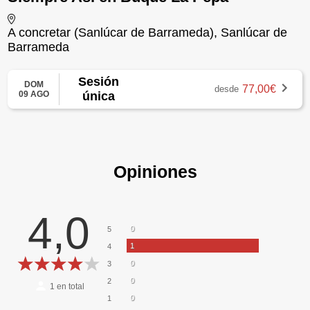
A concretar (Sanlúcar de Barrameda), Sanlúcar de
Barrameda
Sesión
DOM
77,00€
desde
09 AGO
única
Opiniones
4,0
0
5
1
4
0
3
0
2
1
en total
0
1