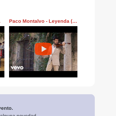
ish march
Paco Montalvo - Leyenda (Official Music Video)
vento.
 alguna novedad.