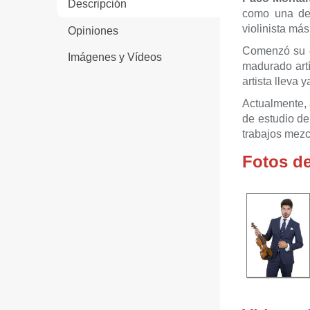
Descripción
como una de
violinista má
Opiniones
Comenzó su c
Imágenes y Vídeos
madurado artí
artista lleva
Actualmente,
de estudio de
trabajos mezc
Fotos d