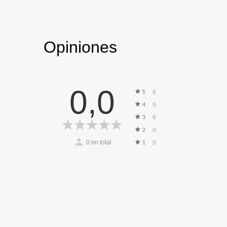
Opiniones
0,0
0
5
0
4
0
3
0
2
0
en total
0
1