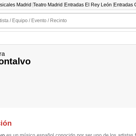
sicales Madrid
Teatro Madrid
Entradas El Rey León
Entradas C
ra
ontalvo
ción
vo
es un músico español conocido por ser uno de los artistas