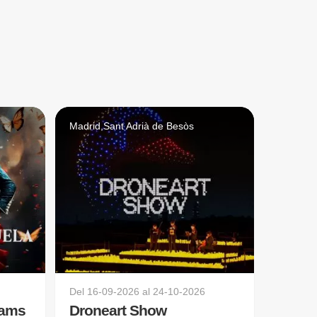
Madrid,Sant Adrià de Besòs
Del
16-09-2026
al
24-10-2026
eams
Droneart Show