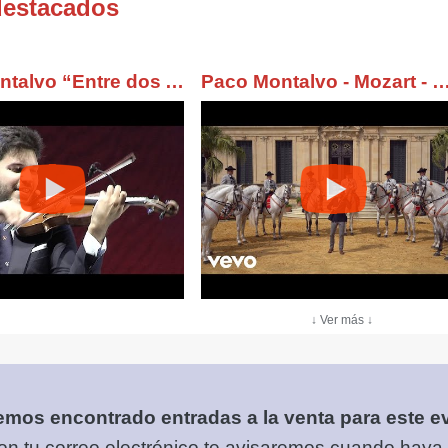
destacados
Paco Montalvo “Entre dos Aguas” Paco de Lucía
Paco Montalvo - Mozart - Marcha turca/Turk
↓ Ver más ↓
mos encontrado entradas a la venta para este e
on tu correo electrónico
te avisaremos cuando haya