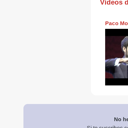
Videos 
No he
Si te suscribes c