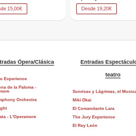
de 15,00€
Desde 19,20€
tradas Ópera/Clásica
Entradas Espectácul
teatro
o Experience
ena de la Paloma -
more
Sonrisas y Lágrimas, el Musica
mphony Orchestra
Miki Dkai
ight
El Comandante Lara
ata - L'Operamore
The Jury Experience
El Rey León