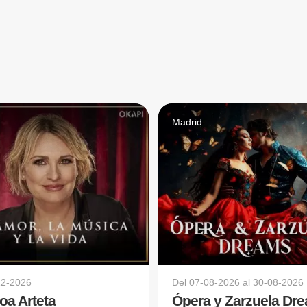
d
Madrid
12-2026
Del
07-08-2026
al
30-08-2026
oa Arteta
Ópera y Zarzuela Dr