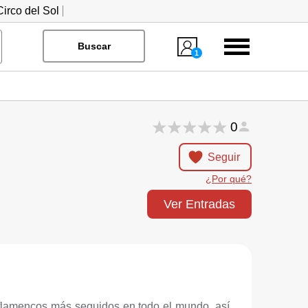
irco del Sol
Menú
Buscar
1
0
Seguir
¿Por qué?
Ver Entradas
 flamencos más seguidos en todo el mundo, así